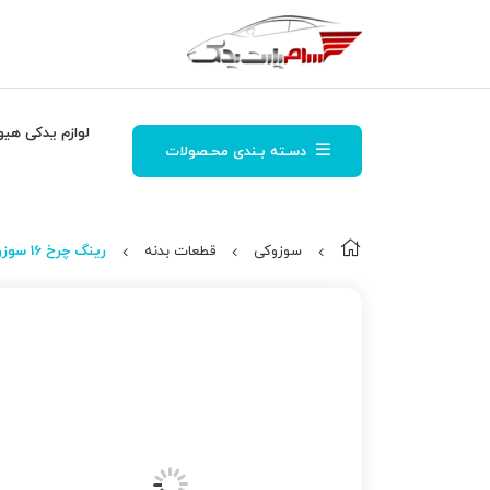
لوازم یدکی هیو
دسـته بـندی محـصولات
سوزوکی
قطعات بدنه
رینگ چرخ 16 سوزوکی ویتارا