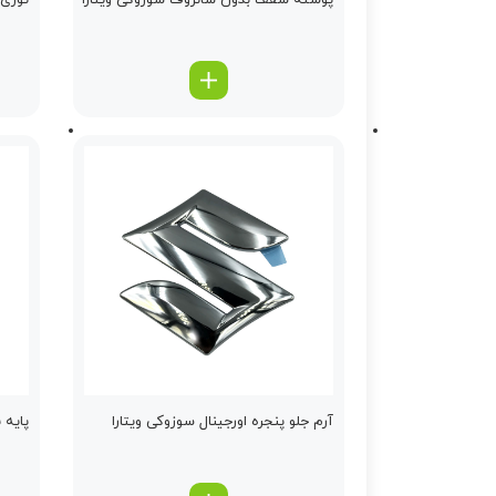
پوسته سقف بدون سانروف سوزوکی ویتارا
توری س
آرم جلو پنجره اورجینال سوزوکی ویتارا
پایه 