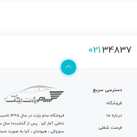
021
34837
دسترسی سریع
فروشگاه
درباره ما
فروشگاه
سام پارت
در سال 
داخلی آغاز
فرصت شغلی
سوزوکی ، هیوندای ، کیا به صورت مستق