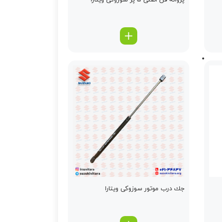
پروانه فن اصلی 5 پر سوزوکی ویتارا
جك درب موتور سوزوکی ویتارا