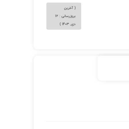
( آخرین
بروزرسانی : 12
دی, 1403 )