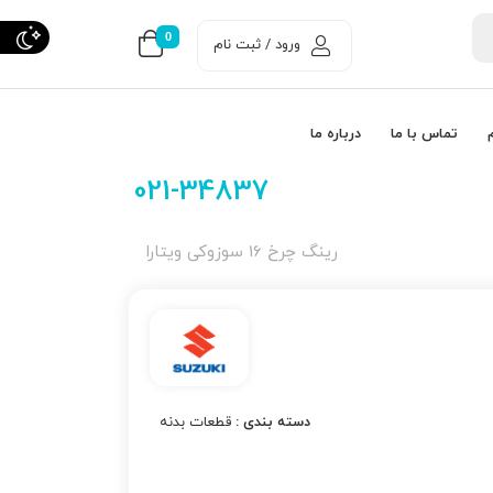
0
ورود / ثبت نام
تماس با ما
درباره ما
021-34837
رینگ چرخ 16 سوزوکی ویتارا
دسته بندی :
قطعات بدنه