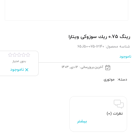
رینگ 0.75 ریك سوزوکی ویتارا
شناسه محصول:
12140-65J50-075
ناموجود
بدون امتیاز
آخرین بروزرسانی : 12 دی, 1403
ناموجود
دسته:
موتوری
نظرات (0)