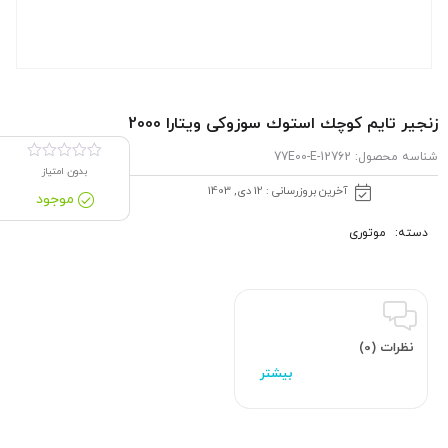
زنجیر تایم كوچك استوك سوزوکی ویتارا 2000
شناسه محصول:
12762-77E00-E
بدون امتیاز
آخرین بروزرسانی : 12 دی, 1403
موجود
دسته:
موتوری
نظرات (0)