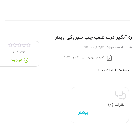
زه آبگیر درب عقب چپ سوزوکی ویتارا
شناسه محصول:
83841-65J00
بدون امتیاز
آخرین بروزرسانی : 12 دی, 1403
موجود
دسته:
قطعات بدنه
نظرات (0)