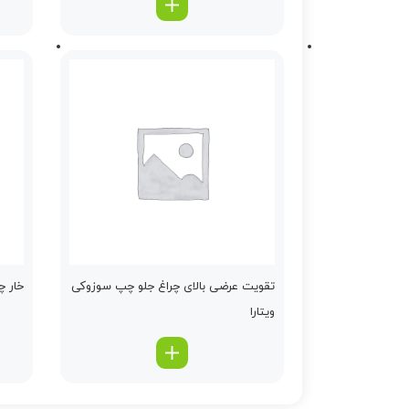
تقویت عرضی بالای چراغ جلو چپ سوزوکی
خار چ
ویتارا