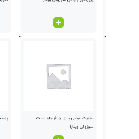
پروژكتور وارداتی سوزوکی ویتارا
تقویت
تقویت عرضی بالای چراغ جلو راست
پوسته
سوزوکی ویتارا