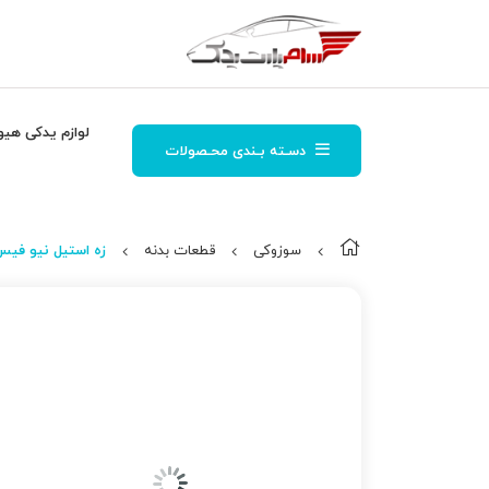
لوازم یدکی هیو
دسـته بـندی محـصولات
سوزوکی
قطعات بدنه
زه استیل نیو فیس 