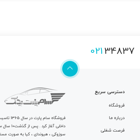
021
34837
دسترسی سریع
فروشگاه
درباره ما
فروشگاه
سام پارت
در سال 
داخلی آغاز
فرصت شغلی
سوزوکی ، هیوندای ، کیا به صورت مستق