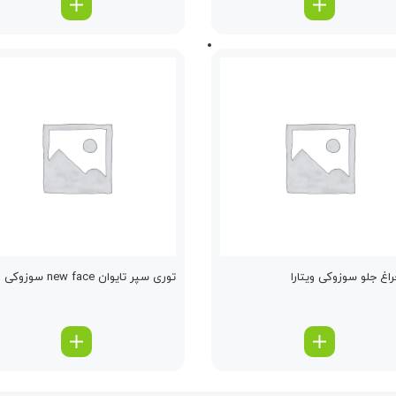
راغ جلو سوزوکی ویتارا
توری سپر تایوان new face سوزوکی ویتارا