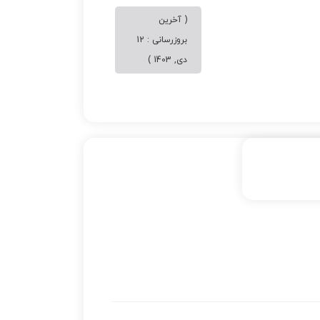
( آخرین
بروزرسانی : 12
دی, 1403 )