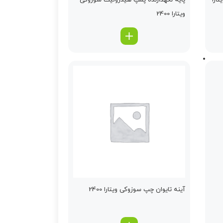
ارا
پایه نگهدارنده پمپ هیدرولیك سوزوکی
ویتارا 2400
آینه تایوان چپ سوزوکی ویتارا 2400