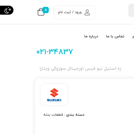
0
ورود / ثبت نام
تماس با ما
درباره ما
021-34837
زه استیل نیو فیس اورجینال سوزوکی ویتارا
دسته بندی :
قطعات بدنه