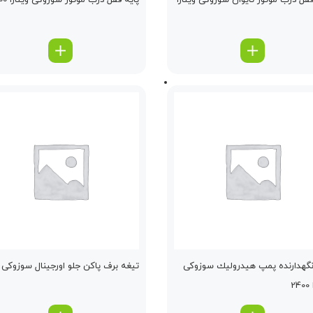
قفل درب موتور تایوان سوزوکی ویتارا
پایه قفل درب موتور سوزوکی ویتارا 2400
نگهدارنده پمپ هیدرولیك سوزوکی
تیغه برف پاكن جلو اورجینال سوزوکی و
2