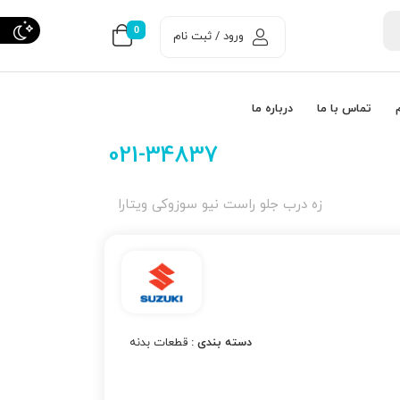
0
ورود / ثبت نام
تماس با ما
درباره ما
021-34837
زه درب جلو راست نیو سوزوکی ویتارا
دسته بندی :
قطعات بدنه