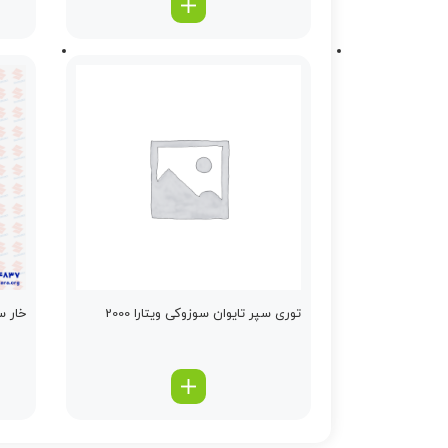
توری سپر تایوان سوزوکی ویتارا 2000
خار س