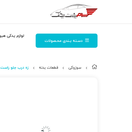
لوازم یدکی هیو
دسـته بـندی محـصولات
سوزوکی
قطعات بدنه
زه درب جلو راست 