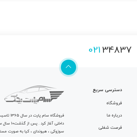
021
34837
دسترسی سریع
فروشگاه
درباره ما
فروشگاه
سام پارت
در سال 
داخلی آغاز
فرصت شغلی
سوزوکی ، هیوندای ، کیا به صورت مستق