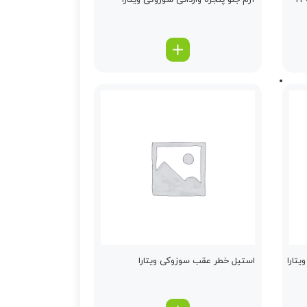
آرم جلو پنجره وارداتی سوزوکی ویتارا
یتارا
استیل خطر عقب سوزوکی ویتارا