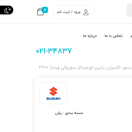
0
ورود / ثبت نام
تماس با ما
درباره ما
021-34837
سور اكسیژن پایین اورجینال سوزوکی ویتارا 2400
دسته بندی :
برقی