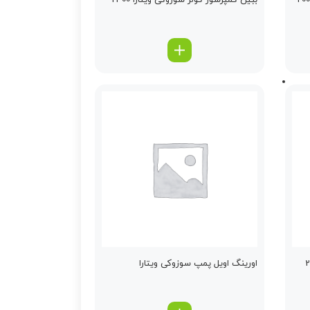
ببین كمپرسور كولر سوزوکی ویتارا 2400
اورینگ اویل پمپ سوزوکی ویتارا