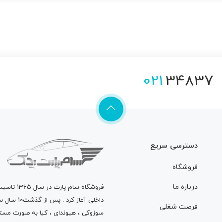
021
34837
دسترسی سریع
فروشگاه
درباره ما
فروشگاه
سام پارت
در سال 
داخلی آغاز
فرصت شغلی
سوزوکی ، هیوندای ، کیا به صورت مستق