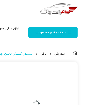
لوازم یدکی هیو
دسـته بـندی محـصولات
سوزوکی
برقی
سنسور اكسیژن پایین اورجین