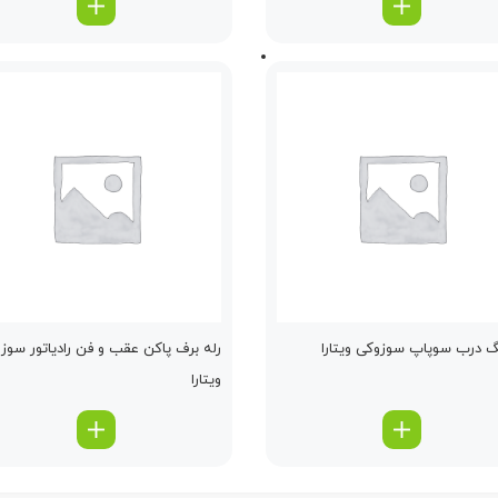
گ درب سوپاپ سوزوکی ویتارا
رله برف پاكن عقب و فن رادیاتور سوز
ویتارا