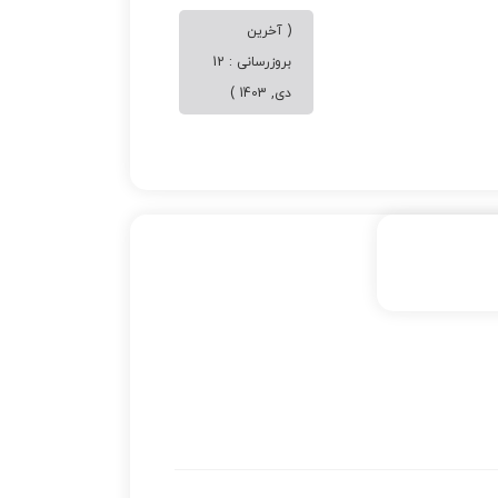
( آخرین
بروزرسانی : 12
دی, 1403 )