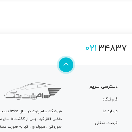
021
34837
دسترسی سریع
فروشگاه
درباره ما
فروشگاه
سام پارت
در سال 
داخلی آغاز
فرصت شغلی
سوزوکی ، هیوندای ، کیا به صورت مستق