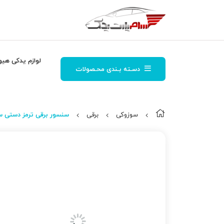
لوازم یدکی هیو
دسـته بـندی محـصولات
سوزوکی
برقی
سنسور برقی ترمز دستی سو