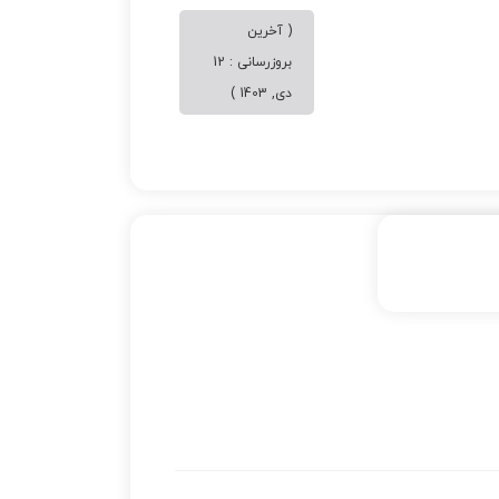
( آخرین
بروزرسانی : 12
دی, 1403 )