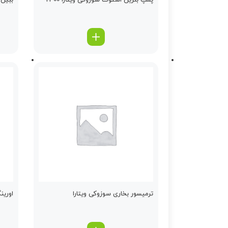
پمپ بنزین استوك سوزوکی ویتارا 2400
ببین ك
ترمیسور بخاری سوزوکی ویتارا
اورین