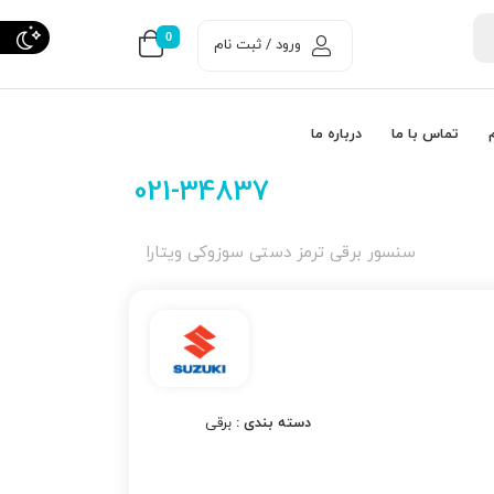
0
ورود / ثبت نام
تماس با ما
درباره ما
021-34837
سنسور برقی ترمز دستی سوزوکی ویتارا
دسته بندی :
برقی