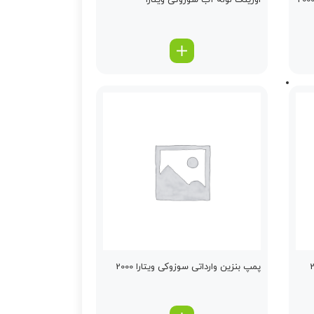
اورینگ لوله آب سوزوکی ویتارا
پمپ بنزین وارداتی سوزوکی ویتارا 2000