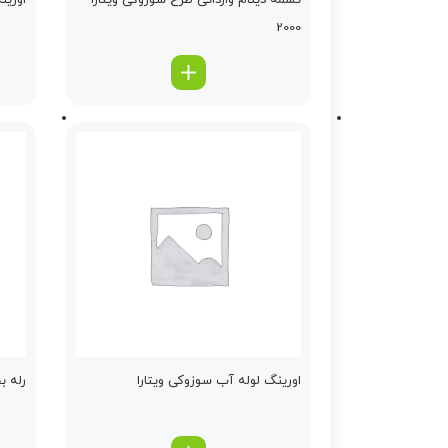
تسمه دینام وارداتی طرح سوزوکی ویتارا
اورین
2000
اورینگ لوله آب سوزوکی ویتارا
رله ب