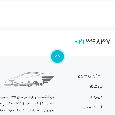
021
34837
دسترسی سریع
فروشگاه
درباره ما
فروشگاه
سام پارت
در سال 
داخلی آغاز
فرصت شغلی
سوزوکی ، هیوندای ، کیا به صورت مستق