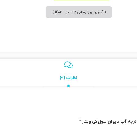
( آخرین بروزرسانی : 12 دی, 1403 )
نظرات (0)
رجه آب تایوان سوزوکی ویتارا”