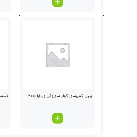
ببین كمپرسور كولر سوزوکی ویتارا 2000
تسمه د