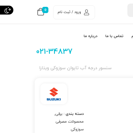
0
ورود / ثبت نام
تماس با ما
درباره ما
021-34837
سنسور درجه آب تایوان سوزوکی ویتارا
دسته بندی :
برقی
,
محصولات مصرفی
سوزوکی