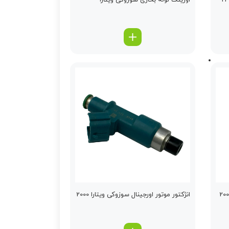
اورینگ لوله بخاری سوزوکی ویتارا
انژكتور موتور اورجینال سوزوکی ویتارا 2000