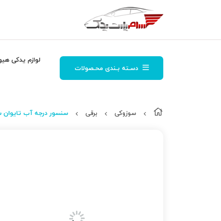
لوازم یدکی هیو
دسـته بـندی محـصولات
سوزوکی
برقی
سنسور درجه آب تایوان س