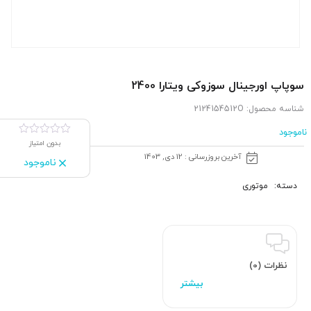
سوپاپ اورجینال سوزوکی ویتارا 2400
شناسه محصول:
2124154512O
ناموجود
بدون امتیاز
آخرین بروزرسانی : 12 دی, 1403
ناموجود
دسته:
موتوری
نظرات (0)