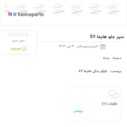
سپر جلو هایما S7
بدون امتیاز
آخرین بروزرسانی : 12 دی, 1403
موجود
دسته:
بدنه
برچسب:
لوازم یدکی هایما s7
نظرات (0)