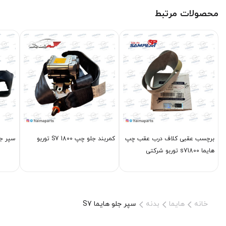
محصولات مرتبط
برچسب عقبی کلاف درب عقب چپ
کمربند جلو چپ S7 1800 توربو
سپر جلو
هایما s71800 توربو شرکتی
خانه
هایما
بدنه
سپر جلو هایما S7