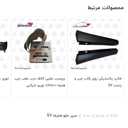
محصولات مرتبط
فلاپ پلاستیکی روی رکاب چپ و
برچسب عقبی کلاف درب عقب چپ
توری سپر جلو
راست S7
هایما s71800 توربو شرکتی
خانه
هایما
بدنه
سپر جلو هایما S7