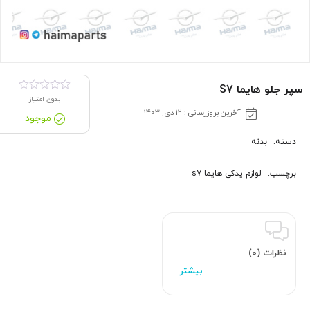
سپر جلو هایما S7
بدون امتیاز
آخرین بروزرسانی : 12 دی, 1403
موجود
دسته:
بدنه
برچسب:
لوازم یدکی هایما s7
نظرات (0)