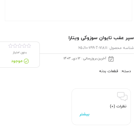
سپر عقب تایوان سوزوکی ویتارا
شناسه محصول:
71811-65J10-799-T
بدون امتیاز
آخرین بروزرسانی : 12 دی, 1403
موجود
دسته:
قطعات بدنه
نظرات (0)