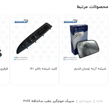
محصولات مرتبط
شیشه آینه توسان قدیم
کلید شیشه بالابر i20
قرقری فرمان 0
خانه
هیوندای
سیبک موجگیر عقب سانتافه 2017