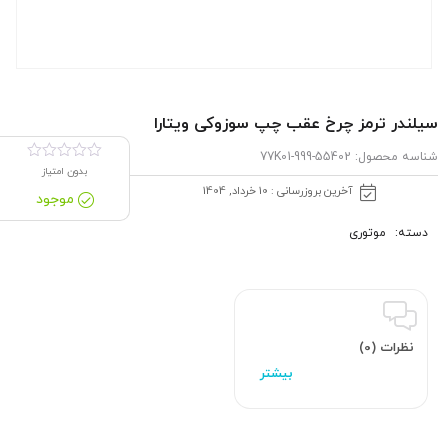
سیلندر ترمز چرخ عقب چپ سوزوکی ویتارا
شناسه محصول:
55402-77K01-999
بدون امتیاز
آخرین بروزرسانی : 10 خرداد, 1404
موجود
دسته:
موتوری
نظرات (0)