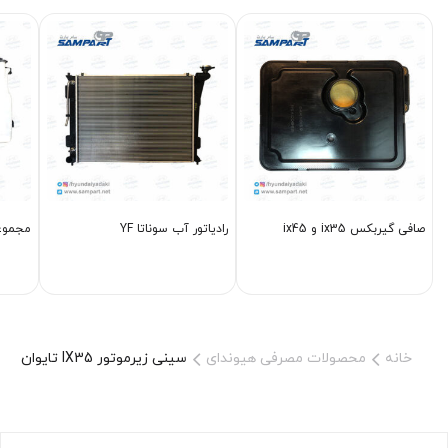
صافی گیربکس ix35 و ix45
رادیاتور آب سوناتا YF
مجموع
خانه
محصولات مصرفی هیوندای
سینی زیرموتور IX35 تایوان