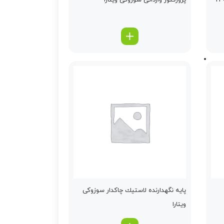
پروژكتور وارداتی سوزوکی ویتارا
پایه نگهدارنده لاستیك چاكدار سوزوکی
ویتارا