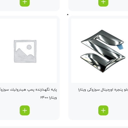
لو پنجره اورجینال سوزوکی ویتارا
پایه نگهدارنده پمپ هیدرولیك سوزو
ویتارا 2400