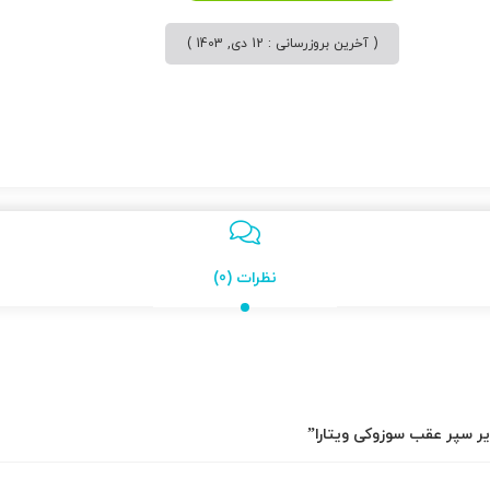
( آخرین بروزرسانی : 12 دی, 1403 )
نظرات (0)
یر سپر عقب سوزوکی ویتارا”