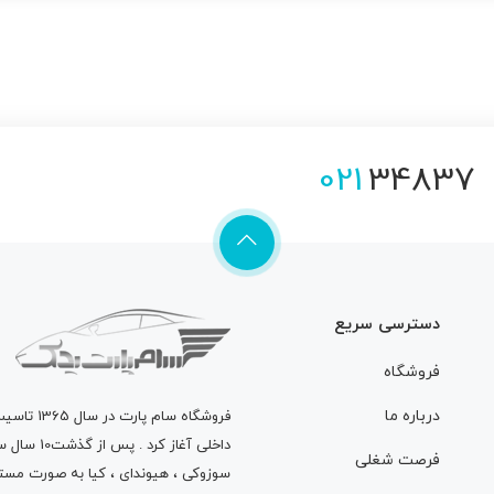
021
34837
دسترسی سریع
فروشگاه
درباره ما
فروشگاه
سام پارت
در سال 
داخلی آغاز
فرصت شغلی
سوزوکی ، هیوندای ، کیا به صورت مستق