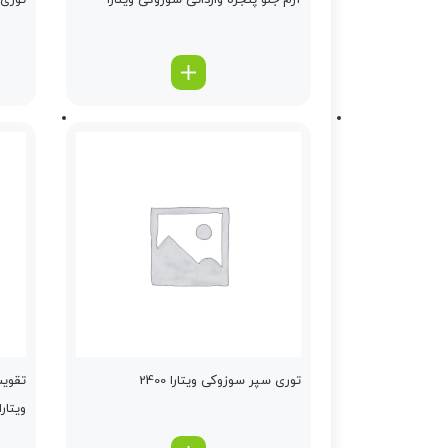
آرم جلو پنجره وارداتی سوزوکی ویتارا
توری س
توری سپر سوزوکی ویتارا 2400
تقویت
ویتارا