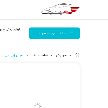
لوازم یدکی هیو
دسـته بـندی محـصولات
سوزوکی
قطعات بدنه
سینی زیر سپر عقب