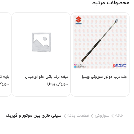
محصولات مرتبط
جك درب موتور سوزوکی ویتارا
تیغه برف پاكن جلو اورجینال
پایه ن
سوزوکی ویتارا
سوزوکی
خانه
سوزوکی
قطعات بدنه
سینی فلزی بین موتور و گیربكس سو