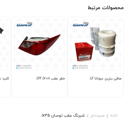
محصولات مرتبط
صافی بنزین سوناتا LF
خطر عقب YF (2011)
کلید شی
خانه
هیوندای
شبرنگ عقب توسان ix35