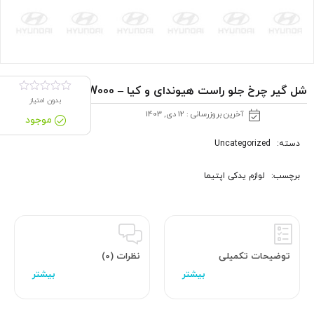
شل گير چرخ جلو راست هیوندای و کیا – 868122W000
بدون امتیاز
آخرین بروزرسانی : 12 دی, 1403
موجود
دسته:
Uncategorized
برچسب:
لوازم یدکی اپتیما
توضیحات تکمیلی
نظرات (0)