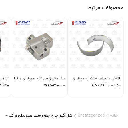
محصولات مرتبط
ياتاقان متحرك استاندارد هیوندای
سفت كن زنجير تايم هیوندای و کیا
آينه ب
و کیا – 230602G140
– 2441025000
876102E320
خانه
Uncategorized
شل گير چرخ جلو راست هیوندای و کیا – 868122W000