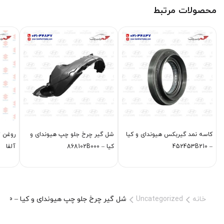
محصولات مرتبط
كاسه نمد گیربكس هیوندای و کیا
شل گير چرخ جلو چپ هیوندای و
– 452453B210
کیا – 868102B000
آلفا
خانه
Uncategorized
شل گير چرخ جلو چپ هیوندای و کیا – 868113L000