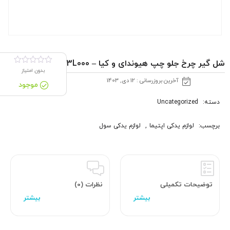
شل گير چرخ جلو چپ هیوندای و کیا – 868113L000
بدون امتیاز
آخرین بروزرسانی : 12 دی, 1403
موجود
دسته:
Uncategorized
برچسب:
لوازم یدکی اپتیما
,
لوازم یدکی سول
توضیحات تکمیلی
نظرات (0)