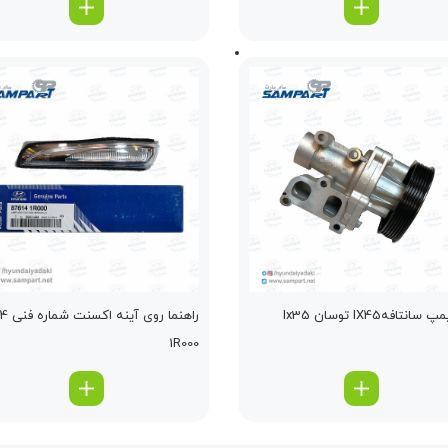
سانتافهIX45 توسان Ix35
راهنما رو
1R000