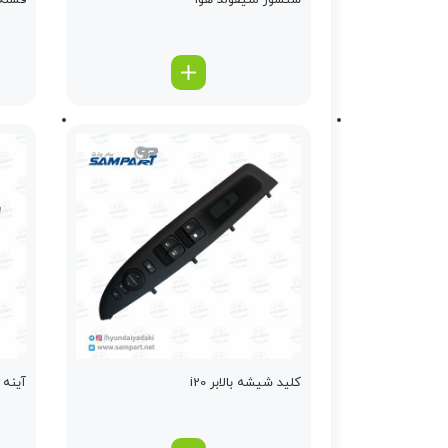
سنسور منیفولد هوا
فشنگ
کلید شیشه بالابر i20
آینه د