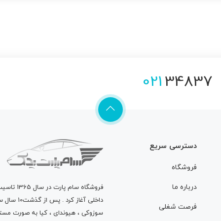
021
34837
دسترسی سریع
فروشگاه
درباره ما
فروشگاه
سام پارت
در سال 
داخلی آغاز
فرصت شغلی
سوزوکی ، هیوندای ، کیا به صورت مستق