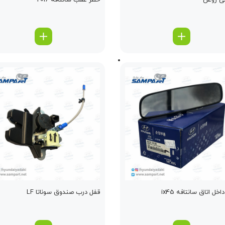
ی روغن
خطر عقب سانتافه 2016
اخل اتاق سانتافه ix45
قفل درب صندوق سوناتا LF