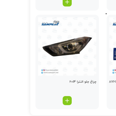
ی آینه اکسنت شماره فنی 87614
چراغ جلو النترا 2014