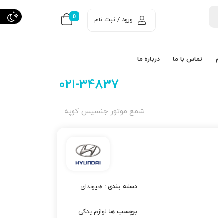
0
ورود / ثبت نام
تماس با ما
درباره ما
021-34837
شمع موتور جنسیس کوپه
دسته بندی :
هیوندای
برچسب ها
لوازم یدکی