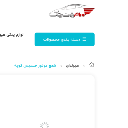
لوازم یدکی هیو
دسـته بـندی محـصولات
هیوندای
شمع موتور جنسیس کوپه