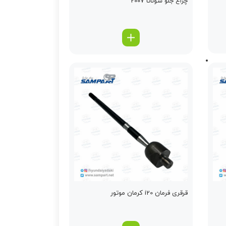
چراغ جلو سوناتا 2007
قرقری فرمان i20 کرمان موتور