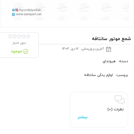
شمع موتور سانتافه
بدون امتیاز
آخرین بروزرسانی : 12 دی, 1403
موجود
دسته:
هیوندای
برچسب:
لوازم یدکی سانتافه
نظرات (0)