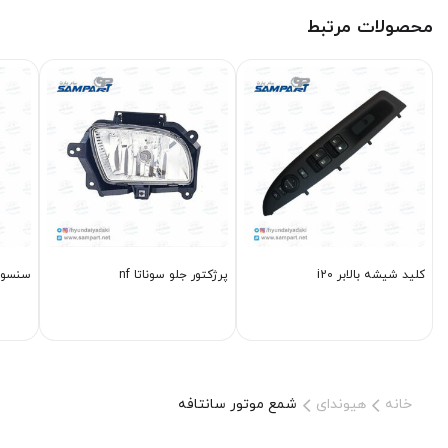
محصولات مرتبط
کلید شیشه بالابر i20
پرژکتور جلو سوناتا nf
سنسور دنده
خانه
هیوندای
شمع موتور سانتافه