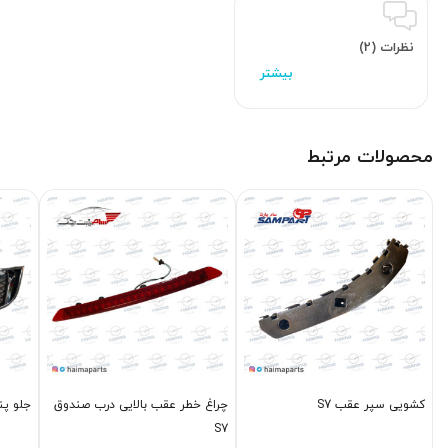
نظرات (2)
محصولات مرتبط
کشویی سپر عقب S7
چراغ خطر عقب بالایی درب صندوق
جلو پنجره  1800
S7