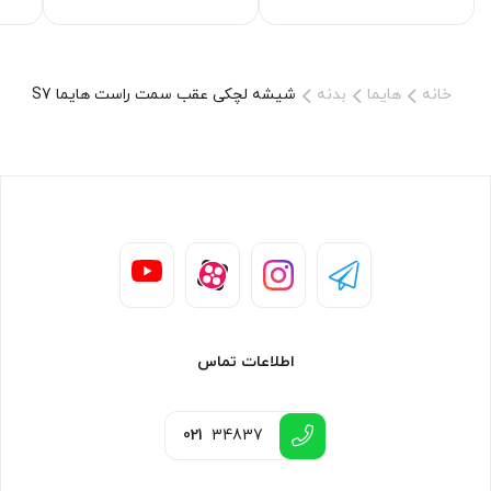
خانه
هایما
بدنه
شیشه لچکی عقب سمت راست هایما S7
اطلاعات تماس
021
34837