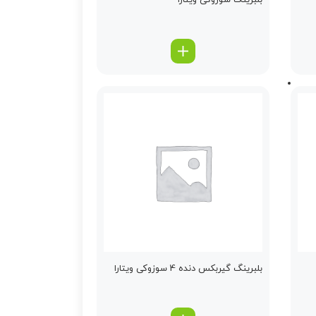
بلبرینگ سوزوکی ویتارا
بلبرینگ گیربكس دنده 4 سوزوکی ویتارا