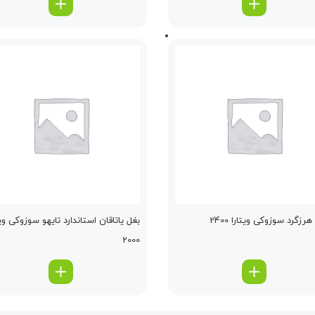
زگرد سوزوکی ویتارا 2400
بغل یاتاقان استاندارد تایهو سوزوکی ویت
2000