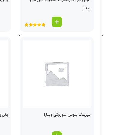
اویل پمپ گیربكس اتوماتیك سوزوکی
بلبری
ویتارا
امتیاز
5.00
از
5
بلبرینگ پلوس سوزوکی ویتارا
بغل یاتاقان 025 ت