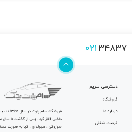
021
34837
دسترسی سریع
فروشگاه
درباره ما
فروشگاه
سام پارت
در سال 
داخلی آغاز
فرصت شغلی
سوزوکی ، هیوندای ، کیا به صورت مستق