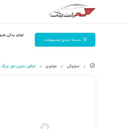
لوازم یدکی هیو
دسـته بـندی محـصولات
سوزوکی
موتوری
صافی بنزین دور بزرگ لیو