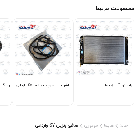
محصولات مرتبط
رادیاتور آب هایما
واشر درب سوپاپ هایما S5 وارداتی
رینگ موتور 00
خانه
هایما
موتوری
صافی بنزین S7 وارداتی