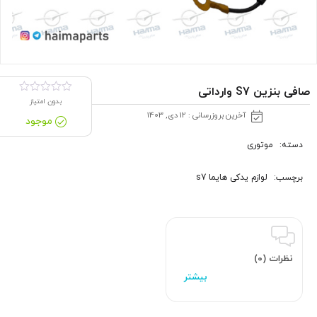
صافی بنزین S7 وارداتی
بدون امتیاز
آخرین بروزرسانی : 12 دی, 1403
موجود
دسته:
موتوری
برچسب:
لوازم یدکی هایما s7
نظرات (0)