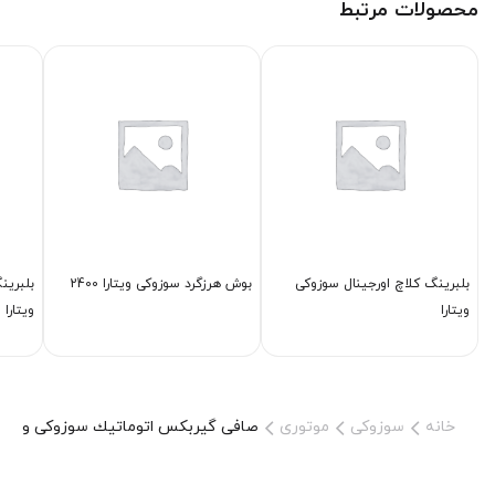
محصولات مرتبط
بلبرینگ كلاچ اورجینال سوزوکی
بوش هرزگرد سوزوکی ویتارا 2400
بلبرین
ویتارا
ویتارا
خانه
سوزوکی
موتوری
صافی گیربكس اتوماتیك سوزوکی ویتارا