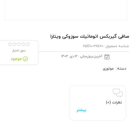
صافی گیربكس اتوماتیك سوزوکی ویتارا
شناسه محصول:
26570-65D10
بدون امتیاز
آخرین بروزرسانی : 12 دی, 1403
موجود
دسته:
موتوری
نظرات (0)