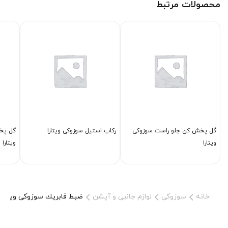
محصولات مرتبط
گل پخش كن جلو راست سوزوکی
ركاب استیل سوزوکی ویتارا
گل پخ
ویتارا
ویتارا
خانه
سوزوکی
لوازم جانبی و آپشن
ضبط فابریك سوزوکی ویتارا