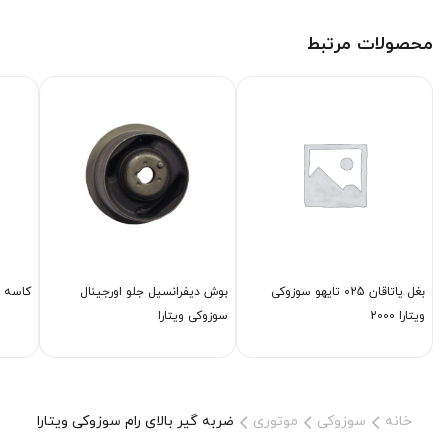
محصولات مرتبط
بغل یاتاقان 025 تایهو سوزوکی
بوش دیفرانسیل جلو اورجینال
كاسه ن
ویتارا 2000
سوزوکی ویتارا
خانه
سوزوکی
موتوری
ضربه گیر بالای رام سوزوکی ویتارا