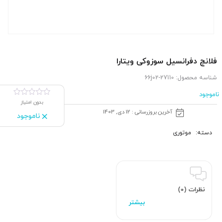
فلانچ دفرانسیل سوزوکی ویتارا
شناسه محصول:
27110-66j02
ناموجود
بدون امتیاز
آخرین بروزرسانی : 12 دی, 1403
ناموجود
دسته:
موتوری
نظرات (0)