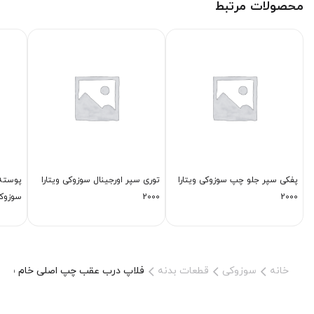
محصولات مرتبط
پفكی سپر جلو چپ سوزوکی ویتارا
توری سپر اورجینال سوزوکی ویتارا
پوسته
2000
2000
سوزوکی
خانه
سوزوکی
قطعات بدنه
فلاپ درب عقب چپ اصلی خام سوزوک