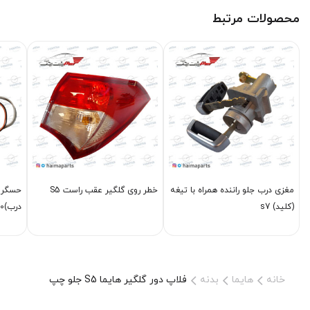
محصولات مرتبط
مغزی درب جلو راننده همراه با تیغه
خطر روی گلگیر عقب راست S5
حسگر د
(کلید) s7
درب)S7 1800
خانه
هایما
بدنه
فلاپ دور گلگیر هایما S5 جلو چپ