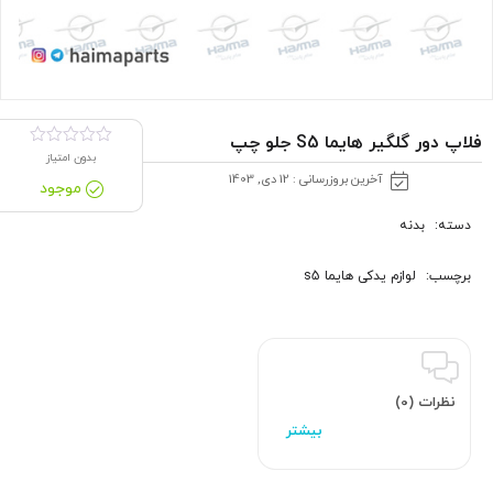
فلاپ دور گلگیر هایما S5 جلو چپ
بدون امتیاز
آخرین بروزرسانی : 12 دی, 1403
موجود
دسته:
بدنه
برچسب:
لوازم یدکی هایما s5
نظرات (0)