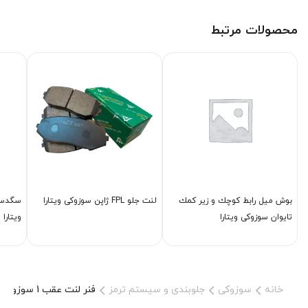
محصولات مرتبط
بوش میل رابط كوچك و زیر كمك
لنت جلو FPL ژاپن سوزوکی ویتارا
سگدست
تایوان سوزوکی ویتارا
ویتارا
خانه
سوزوکی
جلوبندی و سیستم ترمز
فنر لنت عقب 1 سوزوکی ویتارا