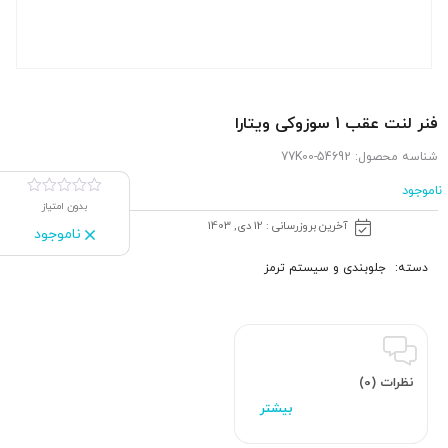
فنر لنت عقب 1 سوزوکی ویتارا
شناسه محصول:
54692-77K00
ناموجود
بدون امتیاز
آخرین بروزرسانی : 12 دی, 1403
ناموجود
دسته:
جلوبندی و سیستم ترمز
نظرات (0)