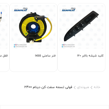
کلید شیشه بالابر i20
فنر ساعتی ix55
قفل در
خانه
هیوندای
فولی تسمه سفت کن دینام 2400