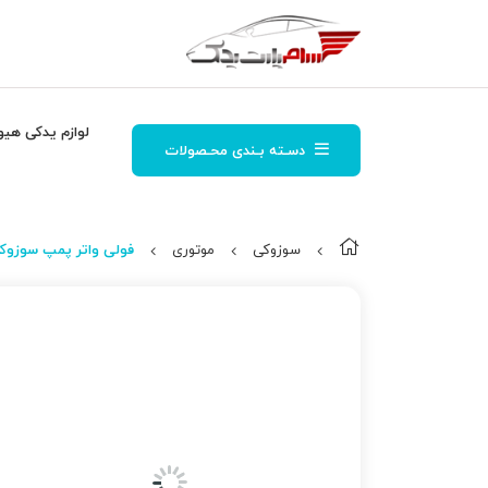
لوازم یدکی هیو
دسـته بـندی محـصولات
سوزوکی
موتوری
فولی واتر پمپ سوزوکی ویت