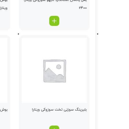
بغل یاتاقان استاندارد تایهو سوزوکی ویتارا
بوش د
2400
ویتارا
بلبرینگ سوزنی تخت سوزوکی ویتارا
بوش هر