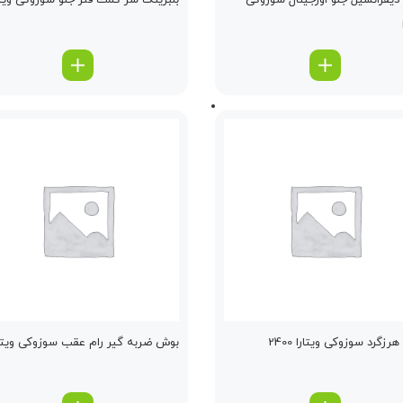
یفرانسیل جلو اورجینال سوزوکی
بلبرینگ سر كمك فنر جلو سوزوکی ویتا
زگرد سوزوکی ویتارا 2400
بوش ضربه گیر رام عقب سوزوکی ویتار