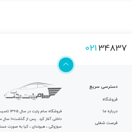
021
34837
دسترسی سریع
فروشگاه
درباره ما
فروشگاه
سام پارت
در سال 
داخلی آغاز
فرصت شغلی
سوزوکی ، هیوندای ، کیا به صورت مستق