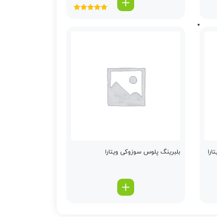
امتیاز
5.00
از
5
ارا
بلبرینگ پلوس سوزوکی ویتارا