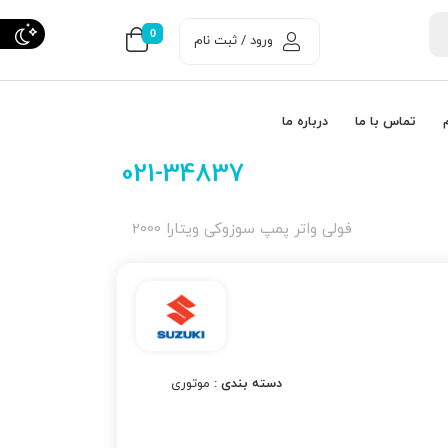
0
ورود / ثبت نام
تماس با ما
درباره ما
021-34837
فولی واتر پمپ سوزوکی ویتارا 2000
دسته بندی :
موتوری