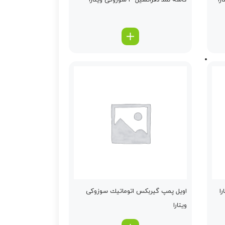
را
كاسه نمد دفرانسیل 3 سوزوکی ویتارا
ا
اویل پمپ گیربكس اتوماتیك سوزوکی
ویتارا