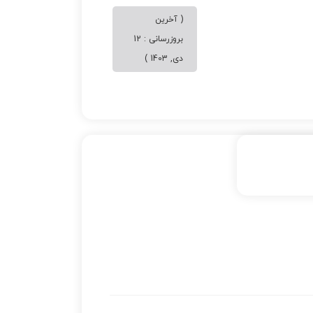
( آخرین
بروزرسانی : 12
دی, 1403 )