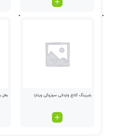
بلبرینگ كلاچ وارداتی سوزوکی ویتارا
بغل یاتاقان 025 ت