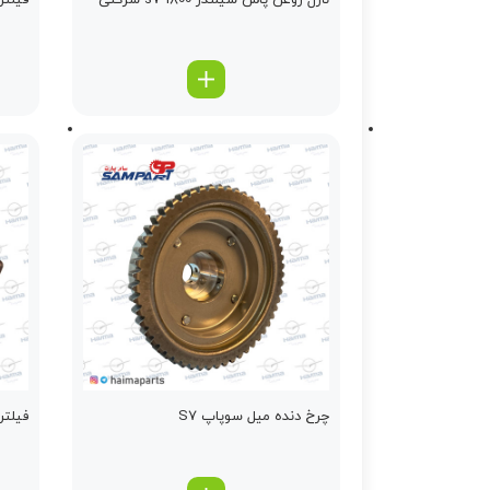
نازل روغن پاش سیلندر s7 1800 شرکتی
فیلتر ات
چرخ دنده میل سوپاپ S7
فیلتر اتاق ه