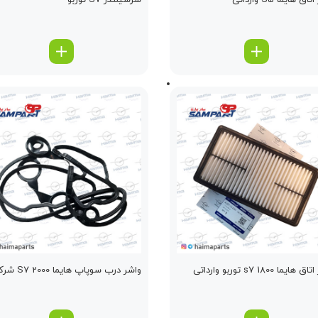
اق هایما S5 وارداتی
سرسیلندر S7 توربو
ایما s7 1800 توربو وارداتی
واشر درب سوپاپ هایما S7 2000 شرکتی