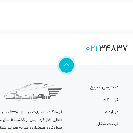
021
34837
دسترسی سریع
فروشگاه
درباره ما
فروشگاه
سام پارت
در سال 
داخلی آغاز
فرصت شغلی
سوزوکی ، هیوندای ، کیا به صورت مستق