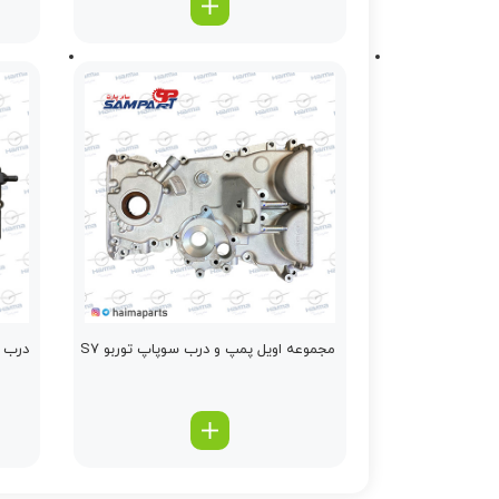
مجموعه اویل پمپ و درب سوپاپ توربو S7
درب س