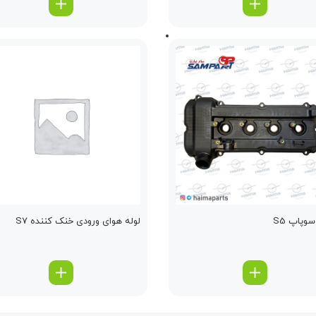
وپاپ S5
لوله هوای ورودی خنک کننده S7