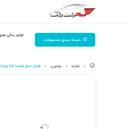
لوازم یدکی هیو
دسـته بـندی محـصولات
هایما
موتوری
فیلتر اتاق هایما S5 وارداتی