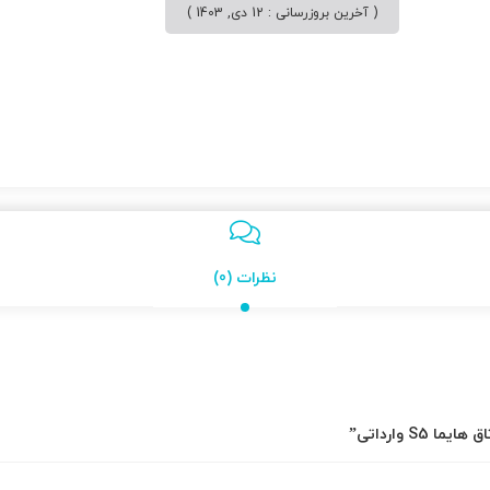
( آخرین بروزرسانی : 12 دی, 1403 )
نظرات (0)
S وارداتی”