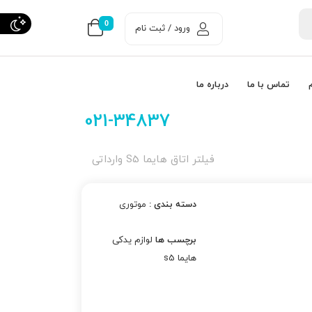
0
ورود / ثبت نام
تماس با ما
درباره ما
021-34837
فیلتر اتاق هایما S5 وارداتی
دسته بندی :
موتوری
برچسب ها
لوازم یدکی
هایما s5