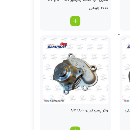
مخزن آب اضافه رادیاتور s7 1800 و S7
2000 وارداتی
واتر پمپ توربو 1800 S7