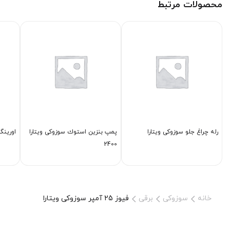
محصولات مرتبط
رله چراغ جلو سوزوکی ویتارا
پمپ بنزین استوك سوزوکی ویتارا
اورینگ 
2400
خانه
سوزوکی
برقی
فیوز 25 آمپر سوزوکی ویتارا