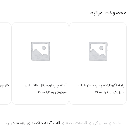
محصولات مرتبط
پایه نگهدارنده پمپ هیدرولیك
آینه چپ اورجینال خاكستری
خار چر
سوزوکی ویتارا 2400
سوزوکی ویتارا 2000
خانه
سوزوکی
قطعات بدنه
قاب آینه خاكستری راهنما دار راست