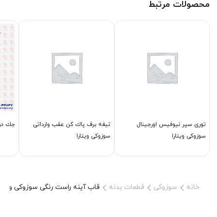
محصولات مرتبط
توری سپر نیوفیس اورجینال
تیغه برف پاك كن عقب وارداتی
جك درب
سوزوکی ویتارا
سوزوکی ویتارا
خانه
سوزوکی
قطعات بدنه
قاب آینه راست رنگی سوزوکی ویتارا