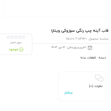
قاب آینه چپ رنگی سوزوکی ویتارا
شناسه محصول:
84730-65J00-T
بدون امتیاز
آخرین بروزرسانی : 12 دی, 1403
موجود
دسته:
قطعات بدنه
نظرات (0)