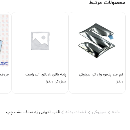
محصولات مرتبط
آرم جلو پنجره وارداتی سوزوکی
پایه بالای رادیاتور آب راست
حروف س
ویتارا
سوزوکی ویتارا
خانه
سوزوکی
قطعات بدنه
قاب انتهایی زه سقف عقب چپ سوزو