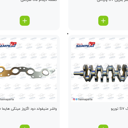
نزین S7 وارداتی
تسمه دینام S5 شرکتی
وربو
واشر منیفولد دود اگزوز عینکی هایما S5