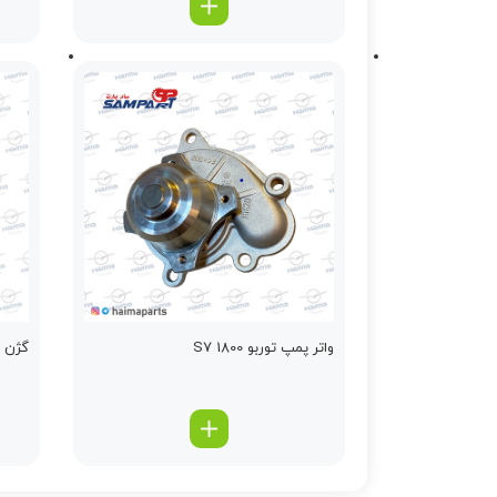
واتر پمپ توربو 1800 S7
گژن پین 2000