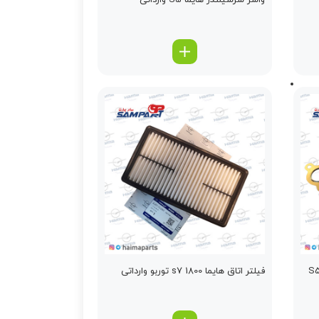
واشر سرسیلندر هایما S5 وارداتی
فیلتر اتاق هایما s7 1800 توربو وارداتی