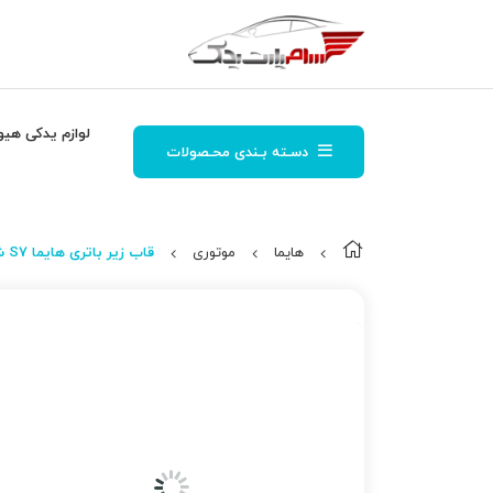
لوازم یدکی هیو
دسـته بـندی محـصولات
هایما
موتوری
قاب زیر باتری هایما S7 شرکتی