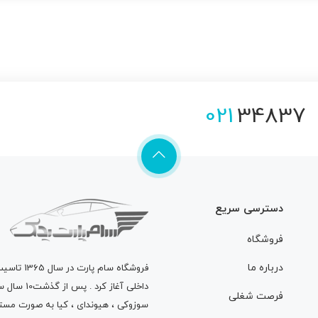
021
34837
دسترسی سریع
فروشگاه
درباره ما
فروشگاه
سام پارت
در سال 
داخلی آغاز
فرصت شغلی
سوزوکی ، هیوندای ، کیا به صورت مستق