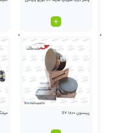
واشر درب سوپاپ هایما S7 توربو وارداتی
کنیستر ب
پیستون S7 1800
میلنگ S7 ت