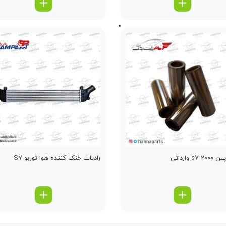
s7  وارداتی
رادیات خنک کننده هوا توربو S7