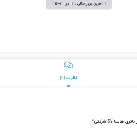
( آخرین بروزرسانی : 12 دی, 1403 )
نظرات (0)
ایما S7 شرکتی”