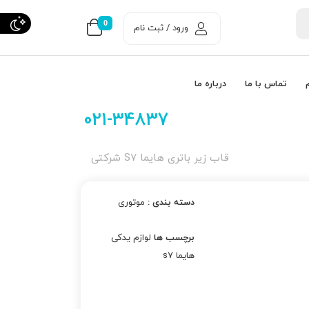
0
ورود / ثبت نام
تماس با ما
درباره ما
021-34837
قاب زیر باتری هایما S7 شرکتی
دسته بندی :
موتوری
برچسب ها
لوازم یدکی
هایما s7