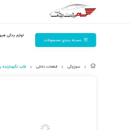
لوازم یدکی هیو
دسـته بـندی محـصولات
سوزوکی
قطعات داخلی
قاب نگهدارنده ر