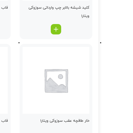
كلید شیشه بالابر چپ وارداتی سوزوکی
قاب پ
ویتارا
خار طاقچه عقب سوزوکی ویتارا
قاب ری