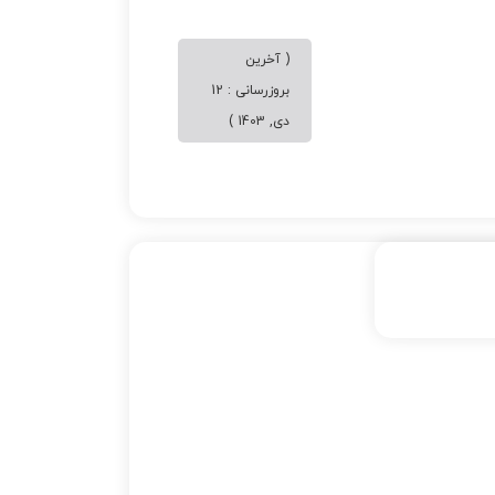
( آخرین
بروزرسانی : 12
دی, 1403 )