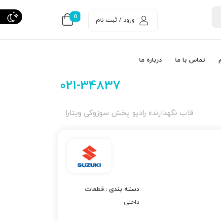
0
ورود / ثبت نام
تماس با ما
درباره ما
021-34837
قاب نگهدارنده رادیو پخش سوزوکی ویتارا
دسته بندی :
قطعات
داخلی