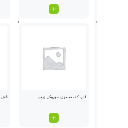
قاب كف صندوق سوزوکی ویتارا
قفل د