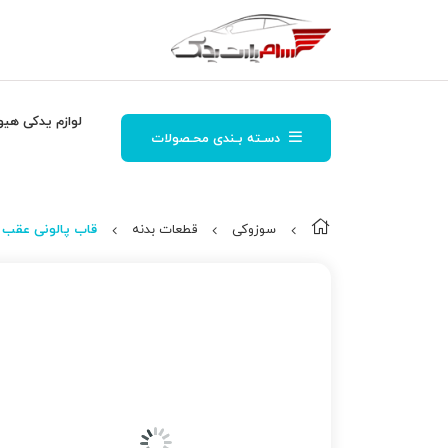
لوازم یدکی هیو
دسـته بـندی محـصولات
سوزوکی
قطعات بدنه
قاب پالونی عقب ر