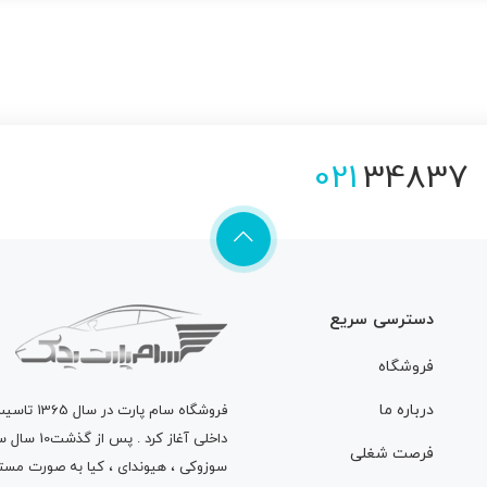
021
34837
دسترسی سریع
فروشگاه
درباره ما
فروشگاه
سام پارت
در سال 
داخلی آغاز
فرصت شغلی
سوزوکی ، هیوندای ، کیا به صورت مستق