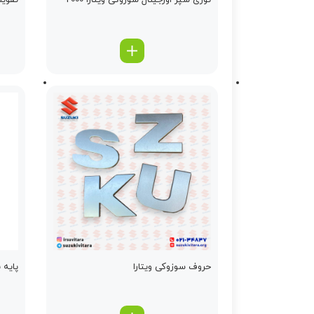
توری سپر اورجینال سوزوکی ویتارا 2000
تقویت
حروف سوزوکی ویتارا
پایه 