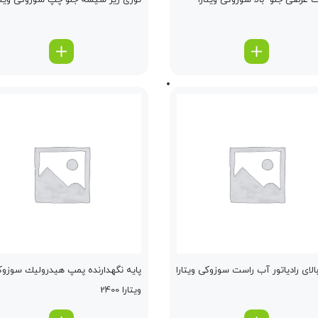
 عرضی جلو -بالا سوزوکی ویتارا
توری زیر شیشه جلو چپ سوزوکی ویتار
بالای رادیاتور آب راست سوزوکی ویتارا
پایه نگهدارنده پمپ هیدرولیك سوزو
ویتارا 2400