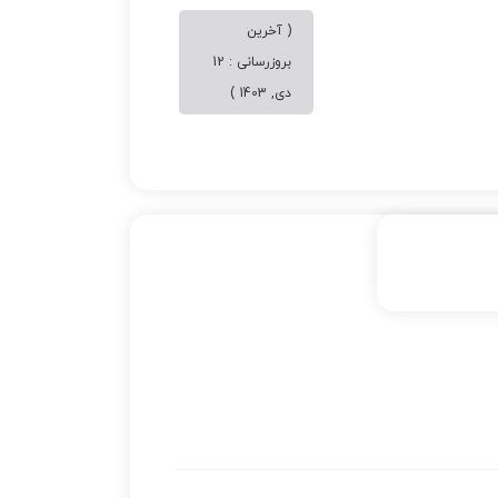
( آخرین
بروزرسانی : 12
دی, 1403 )