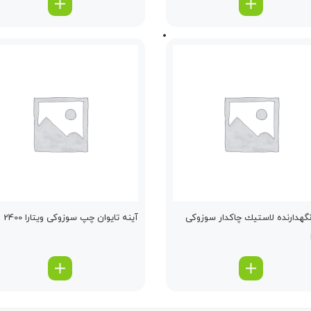
نگهدارنده لاستیك چاكدار سوزوکی
آینه تایوان چپ سوزوکی ویتارا 2400