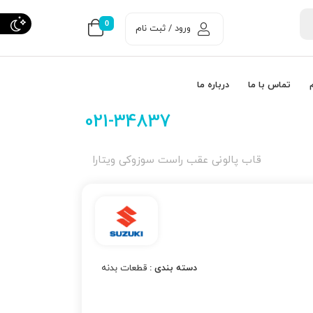
0
ورود / ثبت نام
تماس با ما
درباره ما
021-34837
قاب پالونی عقب راست سوزوکی ویتارا
دسته بندی :
قطعات بدنه