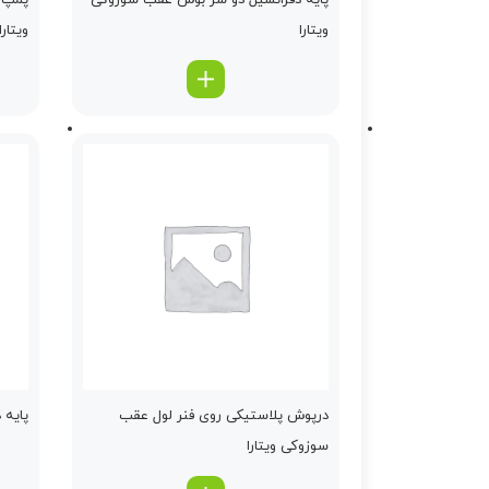
پایه دفرانسیل دو سر بوش عقب سوزوکی
پمپ ت
ویتارا
ویتارا
درپوش پلاستیكی روی فنر لول عقب
پایه 
سوزوکی ویتارا