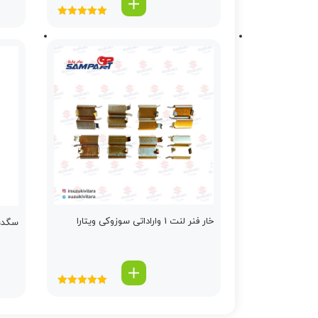
امتیاز
5.00
از
5
خار فنر لنت 1 واراداتی سوزوکی ویتارا
سگدس
امتیاز
5.00
از
5