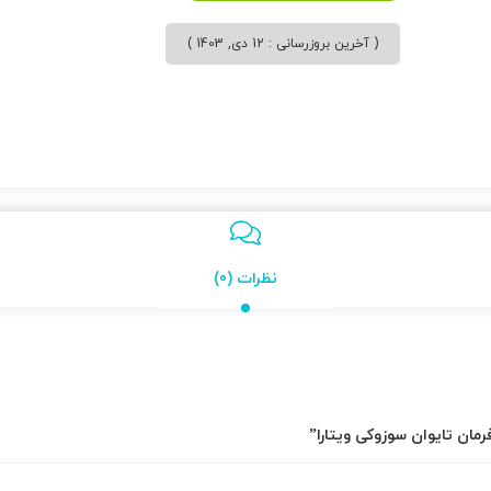
( آخرین بروزرسانی : 12 دی, 1403 )
نظرات (0)
مان تایوان سوزوکی ویتارا”