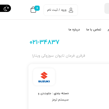
0
ورود / ثبت نام
تماس با ما
درباره ما
021-34837
قرقری فرمان تایوان سوزوکی ویتارا
دسته بندی :
جلوبندی و
سیستم ترمز