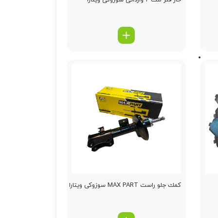
خار فنر لنت 2 وارداتی سوزوکی ویتارا
كمك جلو راست MAX PART سوزوکی ویتارا