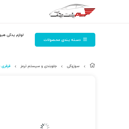
لوازم یدکی هیو
دسـته بـندی محـصولات
سوزوکی
جلوبندی و سیستم ترمز
قرقری ف