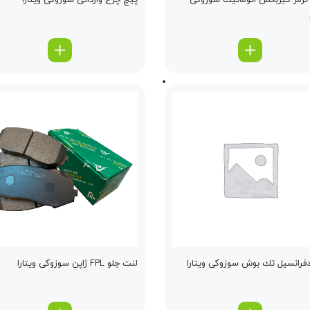
رمز گیربكس اتوماتیك سوزوکی
پیچ چرخ وارداتی سوزوکی ویتارا
دفرانسیل تك بوش سوزوکی ویتارا
لنت جلو FPL ژاپن سوزوکی ویتارا