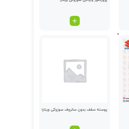
پروژكتور وارداتی سوزوکی ویتارا
پوسته سقف بدون سانروف سوزوکی ویتارا