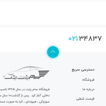
021
34837
دسترسی سریع
فروشگاه
درباره ما
فروشگاه
سام پارت
در سال 
داخلی آغاز
فرصت شغلی
سوزوکی ، هیوندای ، کیا به صورت مستق