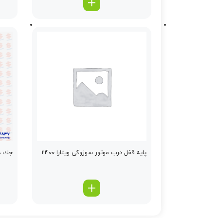
پایه قفل درب موتور سوزوکی ویتارا 2400
جك در