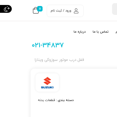
0
ورود / ثبت نام
تماس با ما
درباره ما
021-34837
قفل درب موتور سوزوکی ویتارا
دسته بندی :
قطعات بدنه