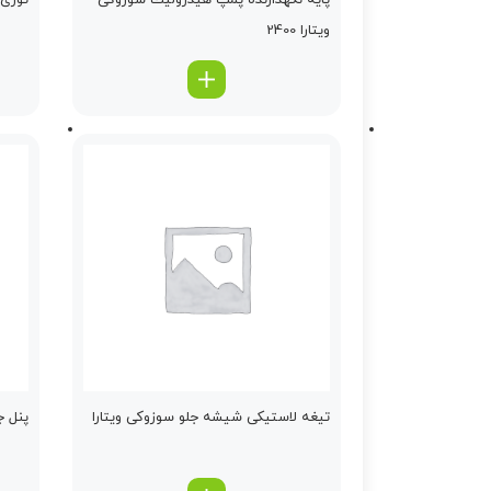
پایه نگهدارنده پمپ هیدرولیك سوزوکی
توری س
ویتارا 2400
تیغه لاستیكی شیشه جلو سوزوکی ویتارا
پنل ج