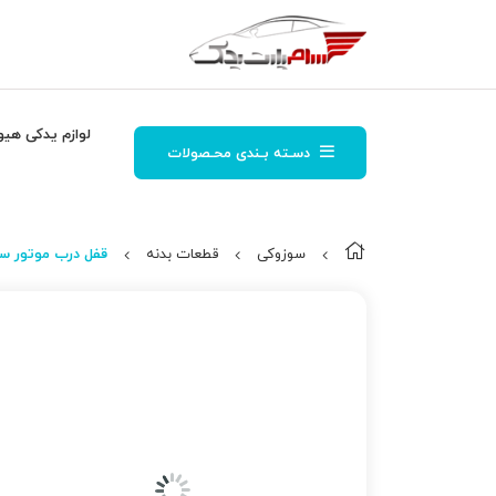
لوازم یدکی هیو
دسـته بـندی محـصولات
سوزوکی
قطعات بدنه
قفل درب موتور سو