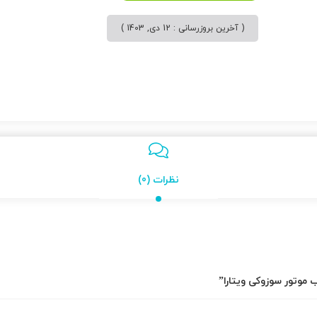
( آخرین بروزرسانی : 12 دی, 1403 )
نظرات (0)
 موتور سوزوکی ویتارا”