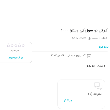
كارتل نو سوزوکی ویتارا 2000
شناسه محصول:
11511-65J01
ناموجود
بدون امتیاز
آخرین بروزرسانی : 12 دی, 1403
ناموجود
دسته:
موتوری
نظرات (0)