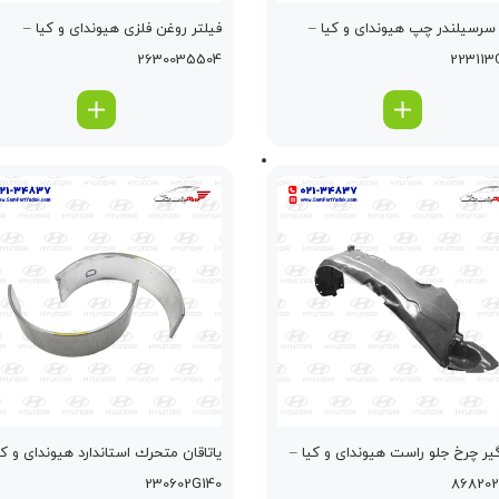
سرسيلندر چپ هیوندای و کیا –
فیلتر روغن فلزی هیوندای و کیا –
2630035504
2
ر چرخ جلو راست هیوندای و کیا –
ياتاقان متحرك استاندارد هیوندای و کی
230602G140