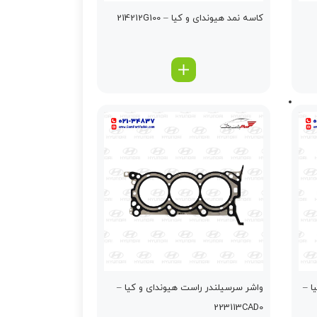
کاسه نمد هیوندای و کیا – 214212G100
ا –
واشر سرسيلندر راست هیوندای و کیا –
223113CAD0