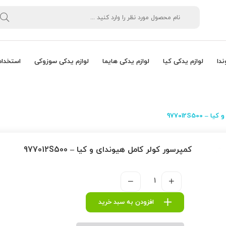
ندا
لوازم یدکی کیا
لوازم یدکی هایما
لوازم یدکی سوزوکی
استخدام
977012S500
كمپرسور كولر كامل هیوندای و کیا – 977012S500
افزودن به سبد خرید