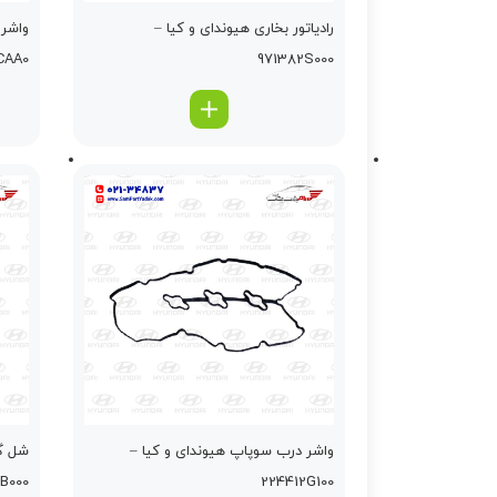
رادیاتور بخاری هیوندای و کیا –
واشر 
23113CAA0
971382S000
واشر درب سوپاپ هیوندای و کیا –
شل گي
868202B000
224412G100