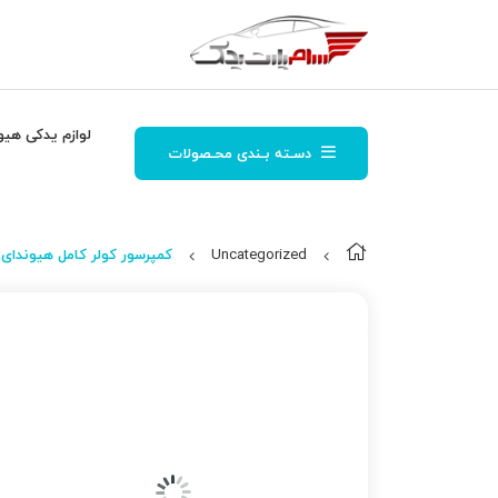
لوازم یدکی هیو
دسـته بـندی محـصولات
Uncategorized
كمپرسور كولر كامل هیوندای و کیا – 