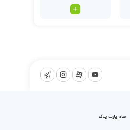
سام پارت یدک