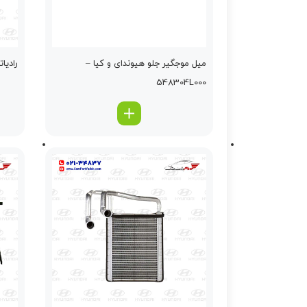
ميل موجگير جلو هیوندای و کیا –
رادياتو
548304L000