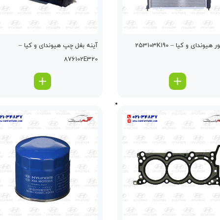
ر هیوندای و کیا – 253103K190
آينه بغل چپ هیوندای و کیا –
876102E320