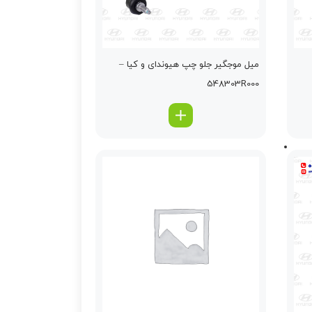
ميل موجگير جلو چپ هیوندای و کیا –
548303R000