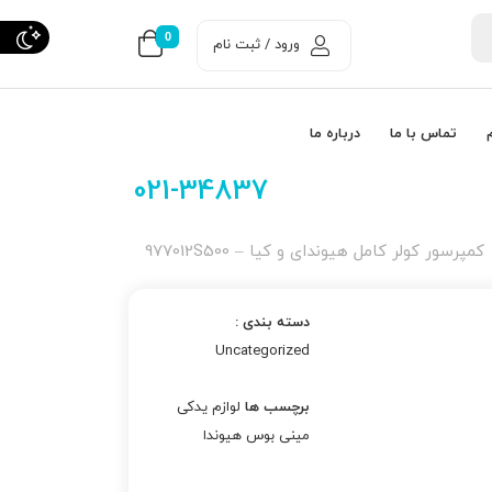
0
ورود / ثبت نام
تماس با ما
درباره ما
021-34837
كمپرسور كولر كامل هیوندای و کیا – 977012S500
دسته بندی :
Uncategorized
برچسب ها
لوازم یدکی
مینی بوس هیوندا