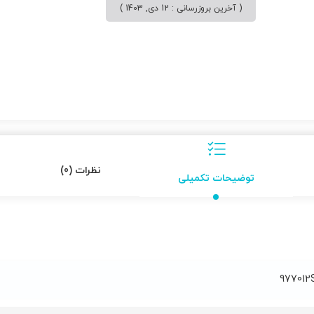
( آخرین بروزرسانی : 12 دی, 1403 )
نظرات (0)
توضیحات تکمیلی
977012