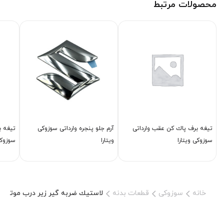
محصولات مرتبط
تیغه برف پاك كن عقب وارداتی
آرم جلو پنجره وارداتی سوزوکی
تیغه ب
سوزوکی ویتارا
ویتارا
سوزوکی
خانه
سوزوکی
قطعات بدنه
لاستیك ضربه گیر زیر درب موتور ط