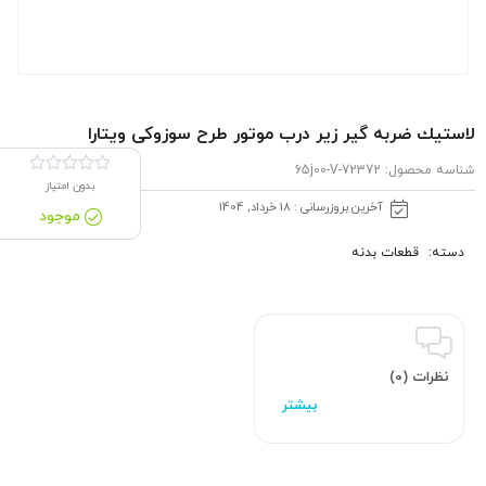
لاستیك ضربه گیر زیر درب موتور طرح سوزوکی ویتارا
شناسه محصول:
72372-65j00-V
بدون امتیاز
آخرین بروزرسانی : 18 خرداد, 1404
موجود
دسته:
قطعات بدنه
نظرات (0)