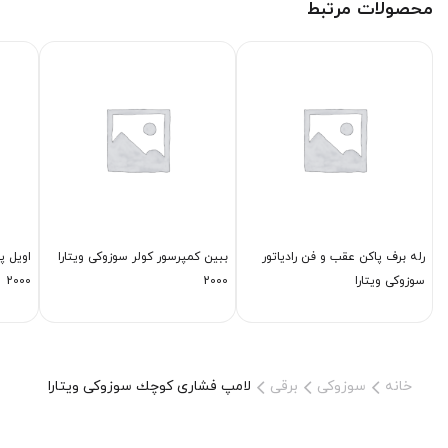
محصولات مرتبط
رله برف پاكن عقب و فن رادیاتور
ببین كمپرسور كولر سوزوکی ویتارا
اویل پ
سوزوکی ویتارا
2000
2000
خانه
سوزوکی
برقی
لامپ فشاری كوچك سوزوکی ویتارا