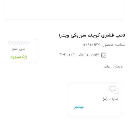
لامپ فشاری كوچك سوزوکی ویتارا
شناسه محصول:
09471-12081
بدون امتیاز
آخرین بروزرسانی : 12 دی, 1403
موجود
دسته:
برقی
نظرات (0)